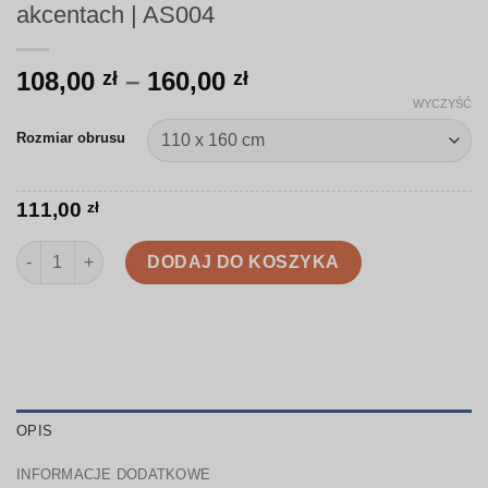
akcentach | AS004
Zakres
108,00
–
160,00
zł
zł
cen:
WYCZYŚĆ
od
Rozmiar obrusu
108,00 zł
do
160,00 zł
111,00
zł
ilość Obrus | Słońce i księżyc w złotych akcentach | AS004
DODAJ DO KOSZYKA
OPIS
INFORMACJE DODATKOWE