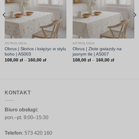
ASTROLOGIA
ASTROLOGIA
Obrus | Słońce i księżyc w stylu
Obrus | Złote gwiazdy na
boho | AS003
jasnym tle | AS007
Zakres
Zakres
108,00
zł
–
160,00
zł
108,00
zł
–
160,00
zł
cen:
cen:
od
od
108,00 zł
108,00 zł
do
do
160,00 zł
160,00 zł
KONTAKT
Biuro obsługi:
pon.–pt. 9:00–15:30
Telefon
: 573 420 160