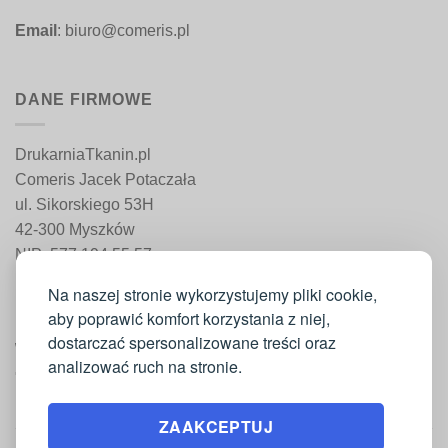
Email
: biuro@comeris.pl
DANE FIRMOWE
DrukarniaTkanin.pl
Comeris Jacek Potaczała
ul. Sikorskiego 53H
42-300 Myszków
NIP: 577 194 55 57
REGON: 241 161 498
Na naszej stronie wykorzystujemy pliki cookie,
aby poprawić komfort korzystania z niej,
dostarczać spersonalizowane treści oraz
WAŻNE INFORMACJE
analizować ruch na stronie.
Moje konto
ZAAKCEPTUJ
Regulamin