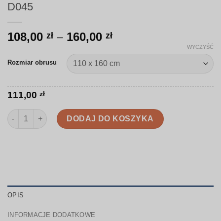
D045
Zakres
108,00
–
160,00
zł
zł
cen:
WYCZYŚĆ
od
Rozmiar obrusu
108,00 zł
do
160,00 zł
111,00
zł
ilość Obrus | Pszczoły i stylizowane kwiaty | D045
DODAJ DO KOSZYKA
OPIS
INFORMACJE DODATKOWE