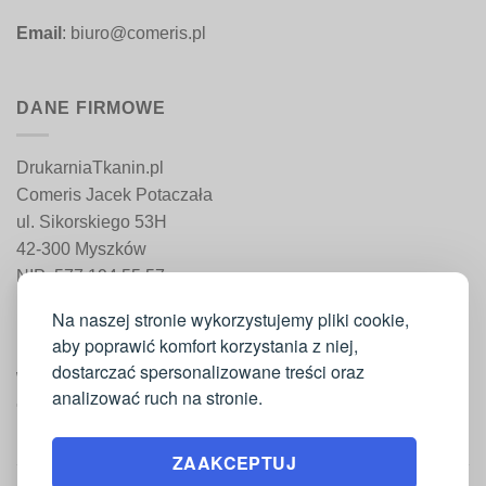
Email
: biuro@comeris.pl
DANE FIRMOWE
DrukarniaTkanin.pl
Comeris Jacek Potaczała
ul. Sikorskiego 53H
42-300 Myszków
NIP: 577 194 55 57
REGON: 241 161 498
Na naszej stronie wykorzystujemy pliki cookie,
aby poprawić komfort korzystania z niej,
dostarczać spersonalizowane treści oraz
WAŻNE INFORMACJE
analizować ruch na stronie.
Moje konto
ZAAKCEPTUJ
Regulamin