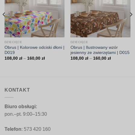
DZIECIĘCE
DZIECIĘCE
Obrus | Kolorowe odciski dłoni |
Obrus | Ilustrowany wzór
D019
jesienny ze zwierzętami | D015
Zakres
Zakres
108,00
zł
–
160,00
zł
108,00
zł
–
160,00
zł
cen:
cen:
od
od
108,00 zł
108,00 zł
do
do
160,00 zł
160,00 zł
KONTAKT
Biuro obsługi:
pon.–pt. 9:00–15:30
Telefon
: 573 420 160