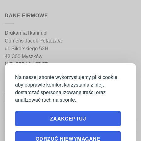
DANE FIRMOWE
DrukarniaTkanin.pl
Comeris Jacek Potaczała
ul. Sikorskiego 53H
42-300 Myszków
NIP: 577 194 55 57
REGON: 241 161 498
Na naszej stronie wykorzystujemy pliki cookie,
aby poprawić komfort korzystania z niej,
dostarczać spersonalizowane treści oraz
WAŻNE INFORMACJE
analizować ruch na stronie.
Moje konto
ZAAKCEPTUJ
Regulamin
Polityka zwrotów
ODRZUĆ NIEWYMAGANE