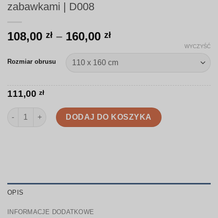
zabawkami | D008
Zakres
108,00
–
160,00
zł
zł
cen:
WYCZYŚĆ
od
Rozmiar obrusu
108,00 zł
do
160,00 zł
111,00
zł
ilość Obrus | Delikatny wzór z misiem i zabawkami | D008
DODAJ DO KOSZYKA
OPIS
INFORMACJE DODATKOWE