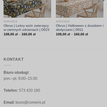
DZIECIĘCE
DZIECIĘCE
Obrus | Leśny wzór zwierzęcy
Obrus | Halloween z duszkiem i
w ciemnych odcieniach | D023
słodyczami | D011
Zakres
Zakres
108,00
zł
–
160,00
zł
108,00
zł
–
160,00
zł
cen:
cen:
od
od
108,00 zł
108,00 zł
do
do
160,00 zł
160,00 zł
KONTAKT
Biuro obsługi:
pon.–pt. 9:00–15:30
Telefon
: 573 420 160
Email
: biuro@comeris.pl