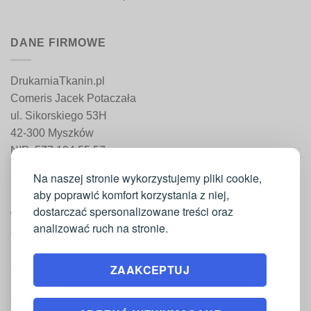
DANE FIRMOWE
DrukarniaTkanin.pl
Comeris Jacek Potaczała
ul. Sikorskiego 53H
42-300 Myszków
NIP: 577 194 55 57
REGON: 241 161 498
Na naszej stronie wykorzystujemy pliki cookie,
aby poprawić komfort korzystania z niej,
dostarczać spersonalizowane treści oraz
WAŻNE INFORMACJE
analizować ruch na stronie.
Moje konto
ZAAKCEPTUJ
Regulamin
Polityka zwrotów