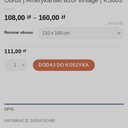
Obrus | Amerykański wzór vintage | KS003
Zakres
108,00
–
160,00
zł
zł
cen:
WYCZYŚĆ
od
Rozmiar obrusu
108,00 zł
do
160,00 zł
111,00
zł
ilość Obrus | Amerykański wzór vintage | KS003
DODAJ DO KOSZYKA
OPIS
INFORMACJE DODATKOWE