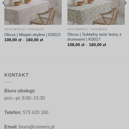
KRAJOBRAZY I SCENERIE
KRAJOBRAZY I SCENERIE
Obrus | Subtelny wzór leśny z
Obrus | Miejski skyline | KS013
drzewami | KS017
Zakres
108,00
zł
–
160,00
zł
cen:
Zakres
108,00
zł
–
160,00
zł
od
cen:
108,00 zł
od
do
108,00 zł
160,00 zł
do
160,00 zł
KONTAKT
Biuro obsługi:
pon.–pt. 9:00–15:30
Telefon
: 573 420 160
Email
: biuro@comeris.pl