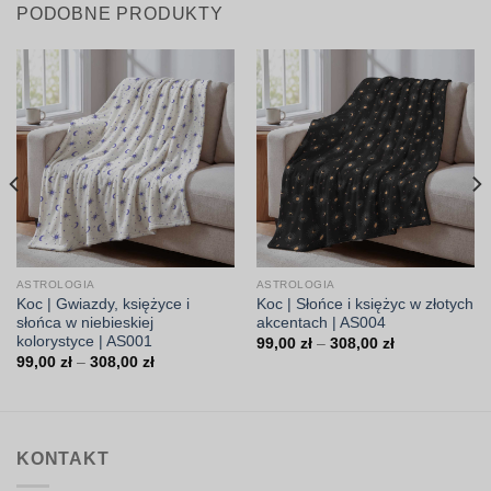
PODOBNE PRODUKTY
ASTROLOGIA
ASTROLOGIA
Koc | Gwiazdy, księżyce i
Koc | Słońce i księżyc w złotych
słońca w niebieskiej
akcentach | AS004
kolorystyce | AS001
Zakres
99,00
zł
–
308,00
zł
cen:
Zakres
99,00
zł
–
308,00
zł
od
cen:
99,00 zł
od
do
99,00 zł
308,00 zł
do
308,00 zł
KONTAKT