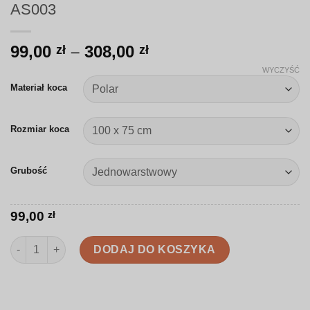
AS003
Zakres
99,00
–
308,00
zł
zł
cen:
WYCZYŚĆ
od
Materiał koca
99,00 zł
do
Rozmiar koca
308,00 zł
Grubość
99,00
zł
ilość Koc | Słońce i księżyc w stylu boho | AS003
DODAJ DO KOSZYKA