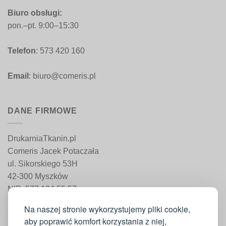
Biuro obsługi:
pon.–pt. 9:00–15:30
Telefon
: 573 420 160
Email
: biuro@comeris.pl
DANE FIRMOWE
DrukarniaTkanin.pl
Comeris Jacek Potaczała
ul. Sikorskiego 53H
42-300 Myszków
NIP: 577 194 55 57
REGON: 241 161 498
Na naszej stronie wykorzystujemy pliki cookie,
aby poprawić komfort korzystania z niej,