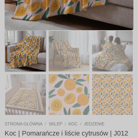
STRONA GŁÓWNA
/
SKLEP
/
KOC
/
JEDZENIE
Koc | Pomarańcze i liście cytrusów | J012