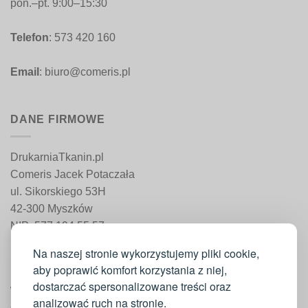
pon.–pt. 9:00–15:30
Telefon
: 573 420 160
Email
: biuro@comeris.pl
DANE FIRMOWE
DrukarniaTkanin.pl
Comeris Jacek Potaczała
ul. Sikorskiego 53H
42-300 Myszków
NIP: 577 194 55 57
REGON: 241 161 498
Na naszej stronie wykorzystujemy pliki cookie,
aby poprawić komfort korzystania z niej,
dostarczać spersonalizowane treści oraz
WAŻNE INFORMACJE
analizować ruch na stronie.