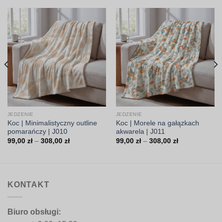
JEDZENIE
JEDZENIE
Koc | Minimalistyczny outline
Koc | Morele na gałązkach
pomarańczy | J010
akwarela | J011
Zakres
Zakres
99,00
zł
–
308,00
zł
99,00
zł
–
308,00
zł
cen:
cen:
od
od
99,00 zł
99,00 zł
do
do
308,00 zł
308,00 zł
KONTAKT
Biuro obsługi: