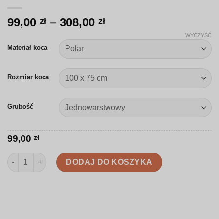
Zakres
99,00
–
308,00
zł
zł
cen:
WYCZYŚĆ
od
Materiał koca
99,00 zł
do
Rozmiar koca
308,00 zł
Grubość
99,00
zł
ilość Koc | Pomarańcze i liście cytrusów | J012
DODAJ DO KOSZYKA