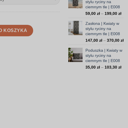
stylu ryciny na
10
ciemnym tle | E008
do
Zak
59,00
zł
–
199,00
zł
16
cen
Zasłona | Kwiaty w
od
iny na ciemnym tle | E008
stylu ryciny na
59,
O KOSZYKA
ciemnym tle | E008
do
Za
147,00
zł
–
370,00
zł
199
ce
Poduszka | Kwiaty w
od
stylu ryciny na
14
ciemnym tle | E008
do
Zak
35,00
zł
–
103,30
zł
37
cen
od
35,
do
103