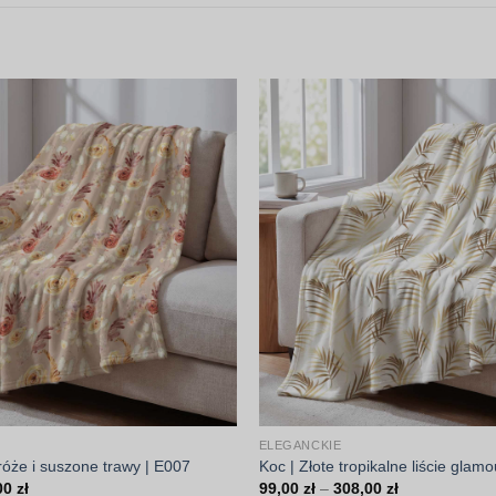
ELEGANCKIE
róże i suszone trawy | E007
Koc | Złote tropikalne liście glam
Zakres
Zakres
00
zł
99,00
zł
–
308,00
zł