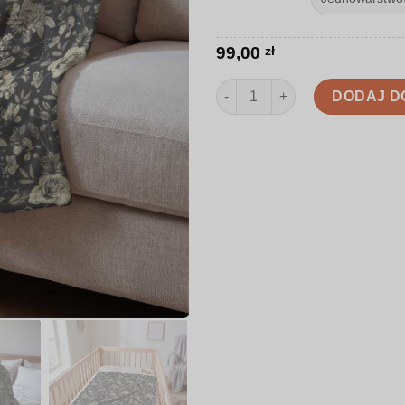
99,00
zł
ilość Koc | Kwiaty w stylu ryc
DODAJ D