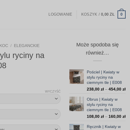
0
LOGOWANIE
KOSZYK /
0,00
ZŁ
Może spodoba się
KOC
/
ELEGANCKIE
również…
ylu ryciny na
08
Pościel | Kwiaty w
stylu ryciny na
Zakres
ciemnym tle | E008
Za
cen:
238,00
zł
–
454,00
zł
WYCZYŚĆ
ce
od
Obrus | Kwiaty w
od
99,00 zł
stylu ryciny na
23
ciemnym tle | E008
do
do
Za
108,00
zł
–
160,00
zł
45
308,00 zł
ce
Ręcznik | Kwiaty w
od