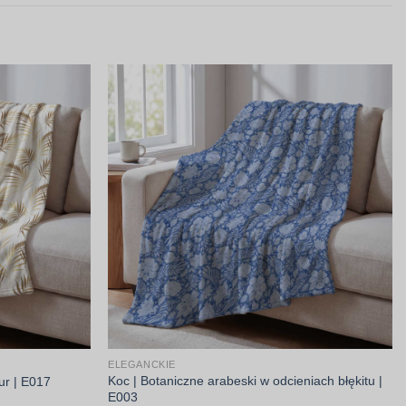
ELEGANCKIE
Koc | Botaniczne arabeski w odcieniach błękitu |
our | E017
E003