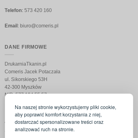
Telefon
: 573 420 160
Email
: biuro@comeris.pl
DANE FIRMOWE
DrukarniaTkanin.pl
Comeris Jacek Potaczała
ul. Sikorskiego 53H
42-300 Myszków
NIP: 577 194 55 57
REGON: 241 161 498
Na naszej stronie wykorzystujemy pliki cookie,
aby poprawić komfort korzystania z niej,
dostarczać spersonalizowane treści oraz
WAŻNE INFORMACJE
analizować ruch na stronie.