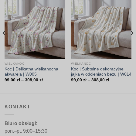
WIELKANOC
WIELKANOC
Koc | Delikatna wielkanocna
Koc | Subtelne dekoracyjne
akwarela | W005
jajka w odcieniach beżu | W014
Zakres
Zakres
99,00
zł
–
308,00
zł
99,00
zł
–
308,00
zł
cen:
cen:
od
od
99,00 zł
99,00 zł
do
do
308,00 zł
308,00 zł
KONTAKT
Biuro obsługi:
pon.–pt. 9:00–15:30