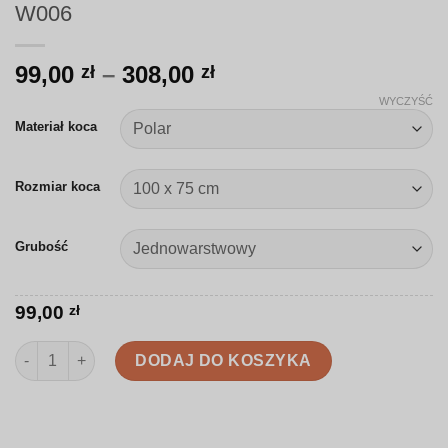
W006
Zakres
99,00
–
308,00
zł
zł
cen:
WYCZYŚĆ
od
Materiał koca
99,00 zł
do
Rozmiar koca
308,00 zł
Grubość
99,00
zł
ilość Koc | Gałązki bazi, kotków z kokardami | W006
DODAJ DO KOSZYKA