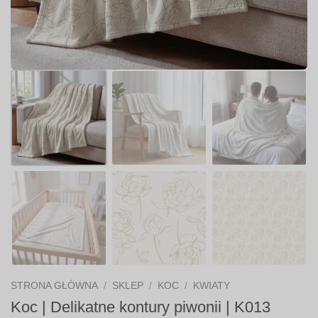
STRONA GŁÓWNA
/
SKLEP
/
KOC
/
KWIATY
Koc | Delikatne kontury piwonii | K013