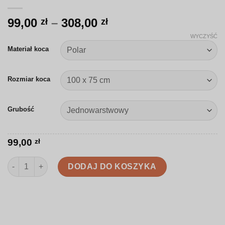
Zakres
99,00
–
308,00
zł
zł
cen:
WYCZYŚĆ
od
Materiał koca
99,00 zł
do
Rozmiar koca
308,00 zł
Grubość
99,00
zł
ilość Koc | Delikatne kontury piwonii | K013
DODAJ DO KOSZYKA