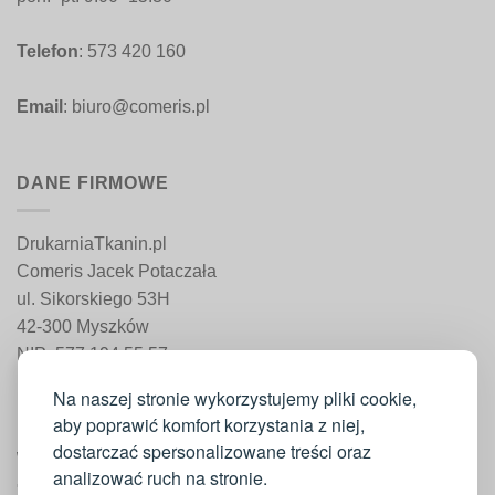
Telefon
: 573 420 160
Email
: biuro@comeris.pl
DANE FIRMOWE
DrukarniaTkanin.pl
Comeris Jacek Potaczała
ul. Sikorskiego 53H
42-300 Myszków
NIP: 577 194 55 57
REGON: 241 161 498
Na naszej stronie wykorzystujemy pliki cookie,
aby poprawić komfort korzystania z niej,
dostarczać spersonalizowane treści oraz
WAŻNE INFORMACJE
analizować ruch na stronie.