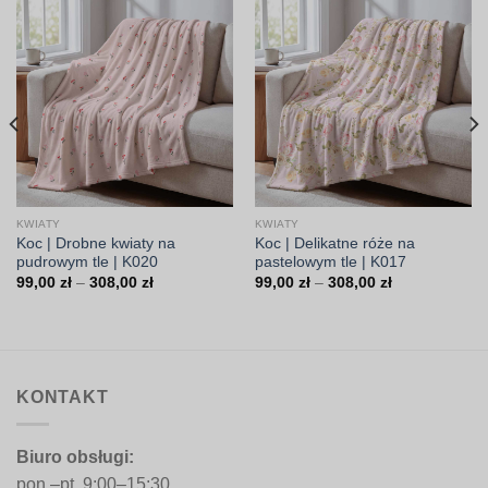
KWIATY
KWIATY
Koc | Drobne kwiaty na
Koc | Delikatne róże na
pudrowym tle | K020
pastelowym tle | K017
Zakres
Zakres
99,00
zł
–
308,00
zł
99,00
zł
–
308,00
zł
cen:
cen:
od
od
99,00 zł
99,00 zł
do
do
308,00 zł
308,00 zł
KONTAKT
Biuro obsługi:
pon.–pt. 9:00–15:30