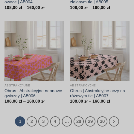
owoce | AB004
zielonym tle | AB005
Zakres
Zakres
108,00
zł
–
160,00
zł
108,00
zł
–
160,00
zł
cen:
cen:
od
od
108,00 zł
108,00 zł
do
do
160,00 zł
160,00 zł
ABSTRAKCYJNE
ABSTRAKCYJNE
Obrus | Abstrakcyjne neonowe
Obrus | Abstrakcyjne oczy na
gwiazdy | AB006
różowym tle | AB007
Zakres
Zakres
108,00
zł
–
160,00
zł
108,00
zł
–
160,00
zł
cen:
cen:
od
od
108,00 zł
108,00 zł
do
do
160,00 zł
160,00 zł
1
2
3
4
…
28
29
30