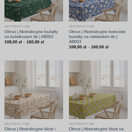
ABSTRAKCYJNE
ABSTRAKCYJNE
Obrus | Abstrakcyjne kształty
Obrus | Abstrakcyjne kwieciste
na butelkowym tle | AB002
kształty na niebieskim tle |
AB003
Zakres
108,00
zł
–
160,00
zł
cen:
Zakres
108,00
zł
–
160,00
zł
od
cen:
108,00 zł
od
do
108,00 zł
160,00 zł
do
160,00 zł
ABSTRAKCYJNE
ABSTRAKCYJNE
Obrus | Abstrakcyjne liście i
Obrus | Abstrakcyjne liście na