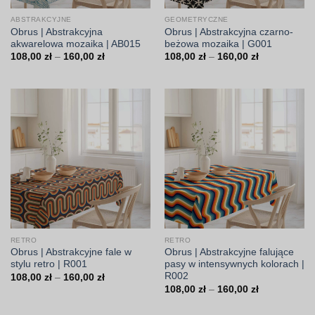
ABSTRAKCYJNE
GEOMETRYCZNE
Obrus | Abstrakcyjna
Obrus | Abstrakcyjna czarno-
akwarelowa mozaika | AB015
beżowa mozaika | G001
Zakres
Zakres
108,00
zł
–
160,00
zł
108,00
zł
–
160,00
zł
cen:
cen:
od
od
108,00 zł
108,00 zł
do
do
160,00 zł
160,00 zł
RETRO
RETRO
Obrus | Abstrakcyjne fale w
Obrus | Abstrakcyjne falujące
stylu retro | R001
pasy w intensywnych kolorach |
R002
Zakres
108,00
zł
–
160,00
zł
cen:
Zakres
108,00
zł
–
160,00
zł
od
cen:
108,00 zł
od
do