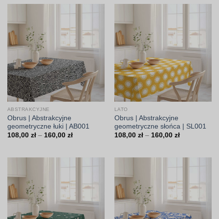
108,00 zł
160,00 zł
do
160,00 zł
ABSTRAKCYJNE
LATO
Obrus | Abstrakcyjne
Obrus | Abstrakcyjne
geometryczne łuki | AB001
geometryczne słońca | SL001
Zakres
Zakres
108,00
zł
–
160,00
zł
108,00
zł
–
160,00
zł
cen:
cen:
od
od
108,00 zł
108,00 zł
do
do
160,00 zł
160,00 zł