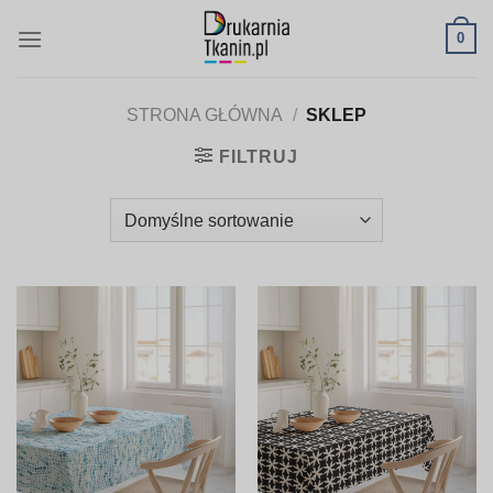
Skip
0
to
content
STRONA GŁÓWNA
/
SKLEP
FILTRUJ