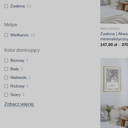
Zasłona
15
Motyw
WIELKANOC
Zasłona | Akwar
Wielkanoc
15
minimalistyczn
147,00
zł
–
37
Kolor dominujący
Beżowy
3
Biały
2
Niebieski
3
Różowy
2
Szary
2
Zobacz więcej