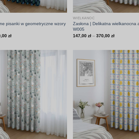
WIELKANOC
ne pisanki w geometryczne wzory
Zasłona | Delikatna wielkanocna 
W005
Zakres
Zakres
0,00
zł
147,00
zł
–
370,00
zł
cen:
cen:
od
od
147,00 zł
147,00 zł
do
do
370,00 zł
370,00 zł