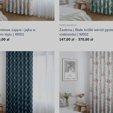
WIELKANOC
elowe zające i jajka w
Zasłona | Białe króliki wśród gęste
ym stylu | W001
roślinności | W002
Zakres
Zakres
0,00
zł
147,00
zł
–
370,00
zł
cen:
cen:
od
od
147,00 zł
147,00 zł
do
do
370,00 zł
370,00 zł