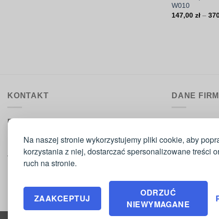
W010
147,00
zł
–
37
KONTAKT
DANE FIR
Biuro obsługi:
DrukarniaTka
pon.–pt. 9:00–15:30
Comeris Jace
Na naszej stronie wykorzystujemy pliki cookie, aby popr
ul. Sikorskie
korzystania z niej, dostarczać spersonalizowane treści 
Telefon
: 573 420 160
42-300 Mysz
ruch na stronie.
NIP: 577 194
Email
: biuro@comeris.pl
REGON: 241 
ODRZUĆ
ZAAKCEPTUJ
NIEWYMAGANE