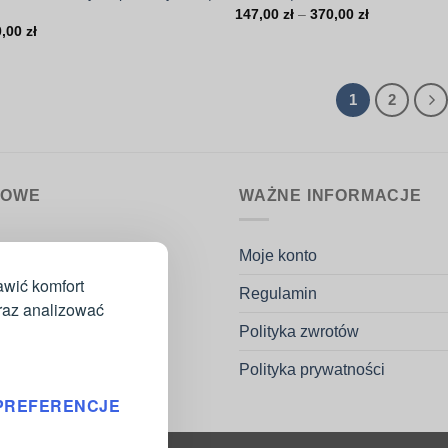
Zakres
147,00
zł
–
370,00
zł
cen:
Zakres
0,00
zł
od
cen:
147,00 zł
od
do
147,00 zł
370,00 zł
do
1
2
370,00 zł
MOWE
WAŻNE INFORMACJE
nin.pl
Moje konto
k Potaczała
awić komfort
Regulamin
go 53H
oraz analizować
ków
Polityka zwrotów
 55 57
Polityka prywatności
161 498
PREFERENCJE