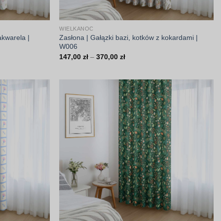
WIELKANOC
akwarela |
Zasłona | Gałązki bazi, kotków z kokardami |
W006
Zakres
147,00
zł
–
370,00
zł
cen:
od
147,00 zł
do
370,00 zł