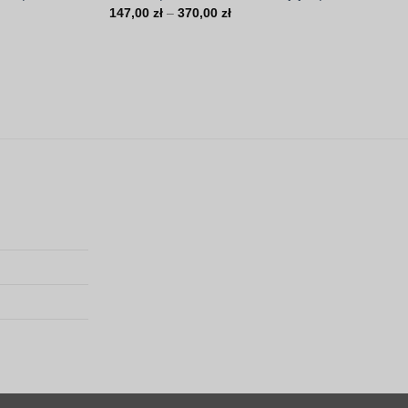
Zakres
147,00
zł
–
370,00
zł
cen:
od
147,00 zł
do
370,00 zł