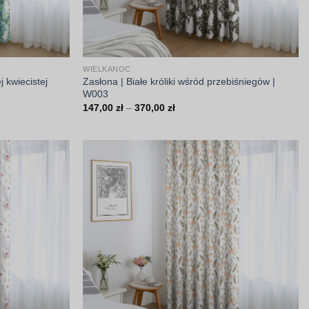
WIELKANOC
j kwiecistej
Zasłona | Białe króliki wśród przebiśniegów |
W003
Zakres
147,00
zł
–
370,00
zł
cen:
od
147,00 zł
do
370,00 zł