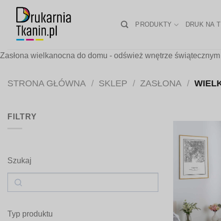
Skip
to
PRODUKTY
DRUK NA T
content
Zasłona wielkanocna do domu - odśwież wnętrze świątecznym a
STRONA GŁÓWNA
/
SKLEP
/
ZASŁONA
/
WIEL
FILTRY
Szukaj
Szukaj
Typ produktu