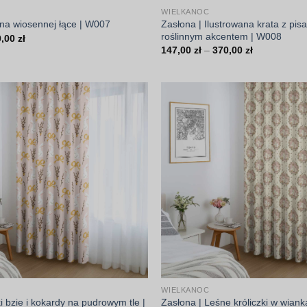
WIELKANOC
Zasłona | Ilustrowana krata z pis
 na wiosennej łące | W007
roślinnym akcentem | W008
Zakres
0,00
zł
cen:
Zakres
147,00
zł
–
370,00
zł
od
cen:
147,00 zł
od
do
147,00 zł
370,00 zł
do
370,00 zł
WIELKANOC
ki bzie i kokardy na pudrowym tle |
Zasłona | Leśne króliczki w wian