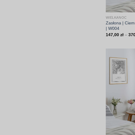
WIELKANOC
Zasłona | Ciem
| W004
147,00
zł
–
37