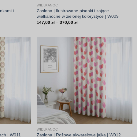
WIELKANOC
ankami i
Zasłona | Ilustrowane pisanki i zające
wielkanocne w zielonej kolorystyce | W009
Zakres
147,00
zł
–
370,00
zł
cen:
od
147,00 zł
do
370,00 zł
WIELKANOC
kach | W011
Zasłona | Rożowe akwarelowe jajka | W012