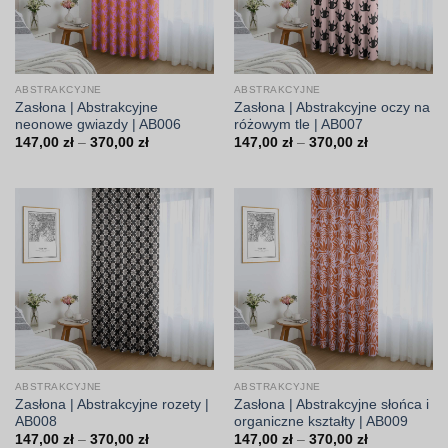
ABSTRAKCYJNE
ABSTRAKCYJNE
Zasłona | Abstrakcyjne
Zasłona | Abstrakcyjne oczy na
neonowe gwiazdy | AB006
różowym tle | AB007
Zakres
Zakres
147,00
zł
–
370,00
zł
147,00
zł
–
370,00
zł
cen:
cen:
od
od
147,00 zł
147,00 zł
do
do
370,00 zł
370,00 zł
ABSTRAKCYJNE
ABSTRAKCYJNE
Zasłona | Abstrakcyjne rozety |
Zasłona | Abstrakcyjne słońca i
AB008
organiczne kształty | AB009
Zakres
Zakres
147,00
zł
–
370,00
zł
147,00
zł
–
370,00
zł