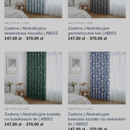
ABSTRAKCYJNE
ABSTRAKCYJNE
Zasłona | Abstrakcyjna
Zasłona | Abstrakcyjne
akwarelowa mozaika | AB015
geometryczne łuki | AB001
Zakres
Zakres
147,00
zł
–
370,00
zł
147,00
zł
–
370,00
zł
cen:
cen:
od
od
147,00 zł
147,00 zł
do
do
370,00 zł
370,00 zł
ABSTRAKCYJNE
ABSTRAKCYJNE
Zasłona | Abstrakcyjne kształty
Zasłona | Abstrakcyjne
na butelkowym tle | AB002
kwieciste kształty na niebieskim
tle | AB003
Zakres
147,00
zł
–
370,00
zł
cen:
Zakres
147,00
zł
–
370,00
zł