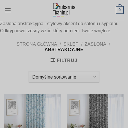
Skip
0
to
content
Zasłona abstrakcyjna - stylowy akcent do salonu i sypialni.
Odkryj nowoczesny wzór, który odmieni Twoje wnętrze.
STRONA GŁÓWNA
/
SKLEP
/
ZASŁONA
/
ABSTRAKCYJNE
FILTRUJ