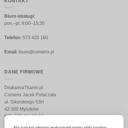
KONTAKT
Biuro obsługi:
pon.–pt. 9:00–15:30
Telefon
: 573 420 160
Email
: biuro@comeris.pl
DANE FIRMOWE
DrukarniaTkanin.pl
Comeris Jacek Potaczała
ul. Sikorskiego 53H
42-300 Myszków
NIP: 577 194 55 57
REGON: 241 161 498
Na naszej stronie wykorzystujemy pliki cookie,