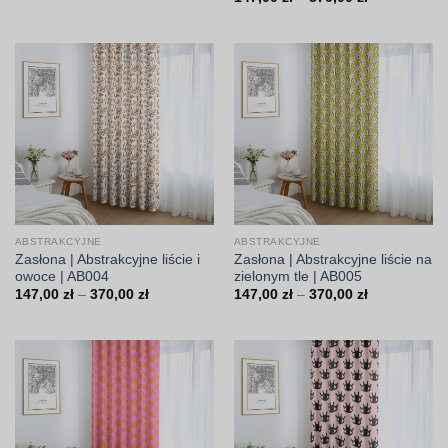
od
cen:
147,00 zł
od
do
147,00 zł
370,00 zł
do
370,00 zł
ABSTRAKCYJNE
ABSTRAKCYJNE
Zasłona | Abstrakcyjne liście i
Zasłona | Abstrakcyjne liście na
owoce | AB004
zielonym tle | AB005
Zakres
Zakres
147,00
zł
–
370,00
zł
147,00
zł
–
370,00
zł
cen:
cen:
od
od
147,00 zł
147,00 zł
do
do
370,00 zł
370,00 zł