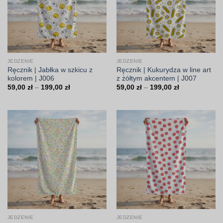
JEDZENIE
JEDZENIE
Ręcznik | Jabłka w szkicu z
Ręcznik | Kukurydza w line art
kolorem | J006
z żółtym akcentem | J007
Zakres
Zakres
59,00
zł
–
199,00
zł
59,00
zł
–
199,00
zł
cen:
cen:
od
od
59,00 zł
59,00 zł
do
do
199,00 zł
199,00 zł
JEDZENIE
JEDZENIE