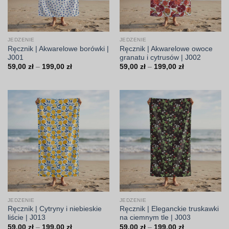
JEDZENIE
JEDZENIE
Ręcznik | Akwarelowe borówki |
Ręcznik | Akwarelowe owoce
J001
granatu i cytrusów | J002
Zakres
Zakres
59,00
zł
–
199,00
zł
59,00
zł
–
199,00
zł
cen:
cen:
od
od
59,00 zł
59,00 zł
do
do
199,00 zł
199,00 zł
JEDZENIE
JEDZENIE
Ręcznik | Cytryny i niebieskie
Ręcznik | Eleganckie truskawki
liście | J013
na ciemnym tle | J003
Zakres
Zakres
59,00
zł
–
199,00
zł
59,00
zł
–
199,00
zł