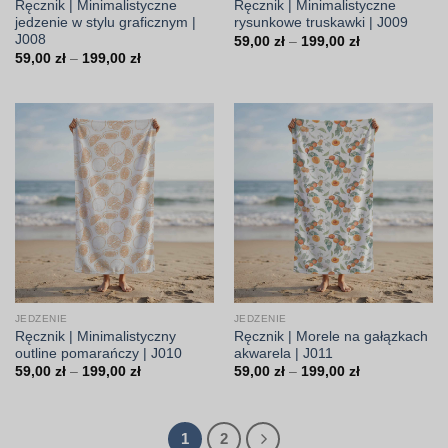
Ręcznik | Minimalistyczne
Ręcznik | Minimalistyczne
jedzenie w stylu graficznym |
rysunkowe truskawki | J009
J008
Zakres
59,00
zł
–
199,00
zł
cen:
Zakres
59,00
zł
–
199,00
zł
od
cen:
59,00 zł
od
do
59,00 zł
199,00 zł
do
199,00 zł
JEDZENIE
JEDZENIE
Ręcznik | Minimalistyczny
Ręcznik | Morele na gałązkach
outline pomarańczy | J010
akwarela | J011
Zakres
Zakres
59,00
zł
–
199,00
zł
59,00
zł
–
199,00
zł
cen:
cen:
od
od
59,00 zł
59,00 zł
do
do
199,00 zł
199,00 zł
1
2