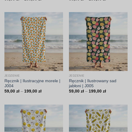
cen:
cen:
od
od
59,00 zł
59,00 zł
do
do
199,00 zł
199,00 zł
JEDZENIE
JEDZENIE
Ręcznik | Ilustracyjne morele |
Ręcznik | Ilustrowany sad
J004
jabłoni | J005
Zakres
Zakres
59,00
zł
–
199,00
zł
59,00
zł
–
199,00
zł
cen:
cen:
od
od
59,00 zł
59,00 zł
do
do
199,00 zł
199,00 zł