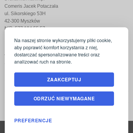
Comeris Jacek Potaczała
ul. Sikorskiego 53H
42-300 Myszków
NIP: 577 194 55 57
REGON: 241 161 498
Na naszej stronie wykorzystujemy pliki cookie,
aby poprawić komfort korzystania z niej,
dostarczać spersonalizowane treści oraz
WAŻNE INFORMACJE
analizować ruch na stronie.
Moje konto
ZAAKCEPTUJ
Regulamin
Polityka zwrotów
ODRZUĆ NIEWYMAGANE
Polityka prywatności
PREFERENCJE