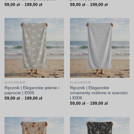
Zakres
Zakres
59,00
zł
–
199,00
zł
59,00
zł
–
199,00
zł
cen:
cen:
od
od
59,00 zł
59,00 zł
do
do
199,00 zł
199,00 zł
ELEGANCKIE
ELEGANCKIE
Ręcznik | Eleganckie jelenie i
Ręcznik | Eleganckie
paprocie | E005
ornamenty roślinne w szarości
| E006
Zakres
59,00
zł
–
199,00
zł
cen:
Zakres
59,00
zł
–
199,00
zł
od
cen:
59,00 zł
od
do
59,00 zł
199,00 zł
do
199,00 zł