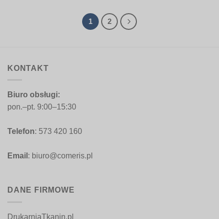
od
do
59,00 zł
199,00 zł
do
199,00 zł
1
2
KONTAKT
Biuro obsługi:
pon.–pt. 9:00–15:30
Telefon
: 573 420 160
Email
: biuro@comeris.pl
DANE FIRMOWE
DrukarniaTkanin.pl