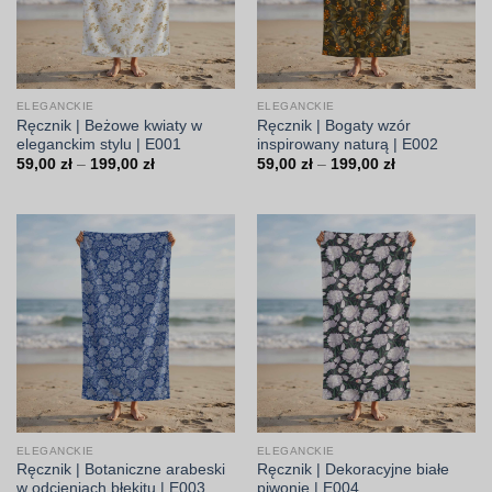
ELEGANCKIE
ELEGANCKIE
Ręcznik | Beżowe kwiaty w
Ręcznik | Bogaty wzór
eleganckim stylu | E001
inspirowany naturą | E002
Zakres
Zakres
59,00
zł
–
199,00
zł
59,00
zł
–
199,00
zł
cen:
cen:
od
od
59,00 zł
59,00 zł
do
do
199,00 zł
199,00 zł
ELEGANCKIE
ELEGANCKIE
Ręcznik | Botaniczne arabeski
Ręcznik | Dekoracyjne białe
w odcieniach błękitu | E003
piwonie | E004