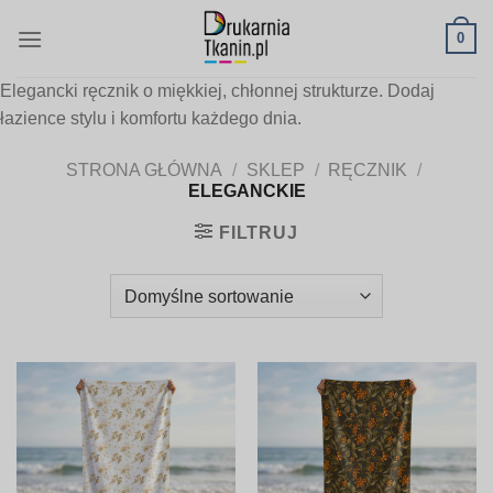
Skip
0
to
content
Elegancki ręcznik o miękkiej, chłonnej strukturze. Dodaj
łazience stylu i komfortu każdego dnia.
STRONA GŁÓWNA
/
SKLEP
/
RĘCZNIK
/
ELEGANCKIE
FILTRUJ