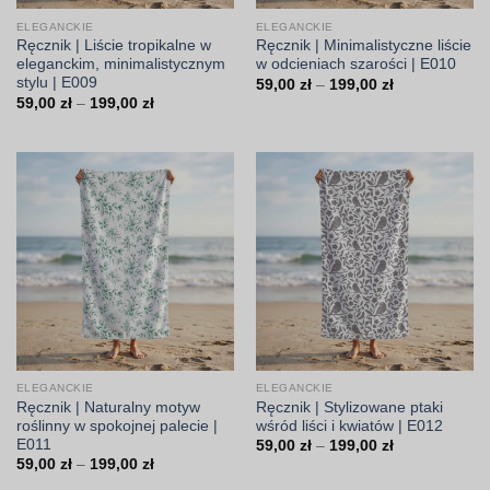
ELEGANCKIE
ELEGANCKIE
Ręcznik | Liście tropikalne w
Ręcznik | Minimalistyczne liście
eleganckim, minimalistycznym
w odcieniach szarości | E010
stylu | E009
Zakres
59,00
zł
–
199,00
zł
cen:
Zakres
59,00
zł
–
199,00
zł
od
cen:
59,00 zł
od
do
59,00 zł
199,00 zł
do
199,00 zł
ELEGANCKIE
ELEGANCKIE
Ręcznik | Naturalny motyw
Ręcznik | Stylizowane ptaki
roślinny w spokojnej palecie |
wśród liści i kwiatów | E012
E011
Zakres
59,00
zł
–
199,00
zł
cen:
Zakres
59,00
zł
–
199,00
zł
od
cen:
59,00 zł