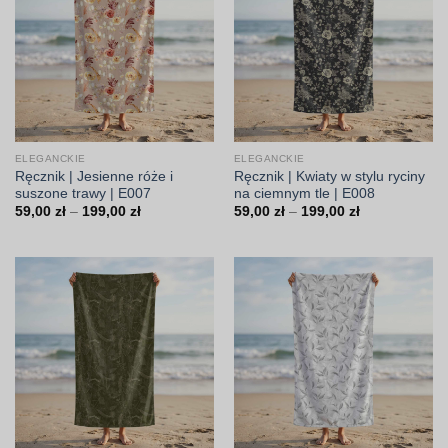
ELEGANCKIE
ELEGANCKIE
Ręcznik | Jesienne róże i
Ręcznik | Kwiaty w stylu ryciny
suszone trawy | E007
na ciemnym tle | E008
Zakres
Zakres
59,00
zł
–
199,00
zł
59,00
zł
–
199,00
zł
cen:
cen:
od
od
59,00 zł
59,00 zł
do
do
199,00 zł
199,00 zł