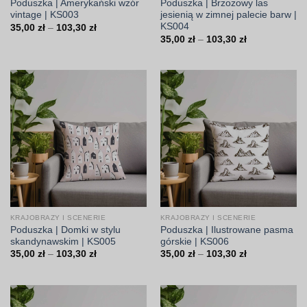
Poduszka | Amerykański wzór
Poduszka | Brzozowy las
vintage | KS003
jesienią w zimnej palecie barw |
KS004
Zakres
35,00
zł
–
103,30
zł
cen:
Zakres
35,00
zł
–
103,30
zł
od
cen:
35,00 zł
od
do
35,00 zł
103,30 zł
do
103,30 zł
KRAJOBRAZY I SCENERIE
KRAJOBRAZY I SCENERIE
Poduszka | Domki w stylu
Poduszka | Ilustrowane pasma
skandynawskim | KS005
górskie | KS006
Zakres
Zakres
35,00
zł
–
103,30
zł
35,00
zł
–
103,30
zł
cen:
cen:
od
od
35,00 zł
35,00 zł
do
do
103,30 zł
103,30 zł