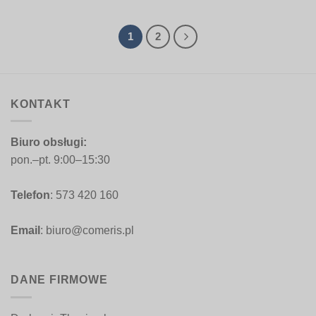
35,00 zł
od
do
35,00 zł
103,30 zł
do
103,30 zł
1
2
KONTAKT
Biuro obsługi:
pon.–pt. 9:00–15:30
Telefon
: 573 420 160
Email
: biuro@comeris.pl
DANE FIRMOWE