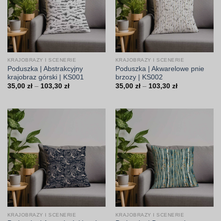
KRAJOBRAZY I SCENERIE
KRAJOBRAZY I SCENERIE
Poduszka | Abstrakcyjny
Poduszka | Akwarelowe pnie
krajobraz górski | KS001
brzozy | KS002
Zakres
Zakres
35,00
zł
–
103,30
zł
35,00
zł
–
103,30
zł
cen:
cen:
od
od
35,00 zł
35,00 zł
do
do
103,30 zł
103,30 zł
KRAJOBRAZY I SCENERIE
KRAJOBRAZY I SCENERIE