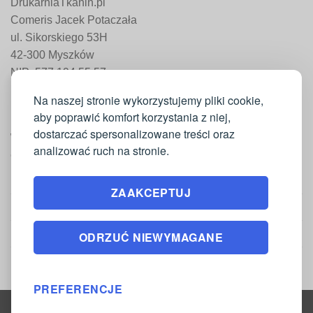
DrukarniaTkanin.pl
Comeris Jacek Potaczała
ul. Sikorskiego 53H
42-300 Myszków
NIP: 577 194 55 57
REGON: 241 161 498
Na naszej stronie wykorzystujemy pliki cookie,
aby poprawić komfort korzystania z niej,
dostarczać spersonalizowane treści oraz
WAŻNE INFORMACJE
analizować ruch na stronie.
Moje konto
ZAAKCEPTUJ
Regulamin
Polityka zwrotów
ODRZUĆ NIEWYMAGANE
Polityka prywatności
PREFERENCJE