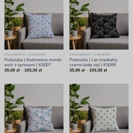
KRAJOBRAZY I SCENERIE
KRAJOBRAZY I SCENERIE
Poduszka | Ilustrowany morski
Poduszka | Las tropikalny
wzór z syrenami | KS007
czarno-biały styl | KS008
Zakres
Zakres
35,00
zł
–
103,30
zł
35,00
zł
–
103,30
zł
cen:
cen:
od
od
35,00 zł
35,00 zł
do
do
103,30 zł
103,30 zł