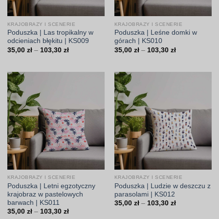
KRAJOBRAZY I SCENERIE
KRAJOBRAZY I SCENERIE
Poduszka | Las tropikalny w
Poduszka | Leśne domki w
odcieniach błękitu | KS009
górach | KS010
Zakres
Zakres
35,00
zł
–
103,30
zł
35,00
zł
–
103,30
zł
cen:
cen:
od
od
35,00 zł
35,00 zł
do
do
103,30 zł
103,30 zł
KRAJOBRAZY I SCENERIE
KRAJOBRAZY I SCENERIE
Poduszka | Letni egzotyczny
Poduszka | Ludzie w deszczu z
krajobraz w pastelowych
parasolami | KS012
barwach | KS011
Zakres
35,00
zł
–
103,30
zł
cen:
Zakres
35,00
zł
–
103,30
zł
od
cen: