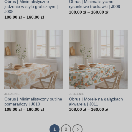
Obrus | Minimalistyczne
Obrus | Minimalistyczne
jedzenie w stylu graficznym |
rysunkowe truskawki | J009
J008
Zakres
108,00
zł
–
160,00
zł
cen:
Zakres
108,00
zł
–
160,00
zł
od
cen:
108,00 zł
od
do
108,00 zł
160,00 zł
do
160,00 zł
JEDZENIE
JEDZENIE
Obrus | Minimalistyczny outline
Obrus | Morele na gałązkach
pomarańczy | J010
akwarela | J011
Zakres
Zakres
108,00
zł
–
160,00
zł
108,00
zł
–
160,00
zł
cen:
cen:
od
od
108,00 zł
108,00 zł
do
do
160,00 zł
160,00 zł
1
2