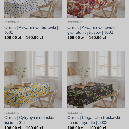
JEDZENIE
JEDZENIE
Obrus | Akwarelowe borówki |
Obrus | Akwarelowe owoce
J001
granatu i cytrusów | J002
Zakres
Zakres
108,00
zł
–
160,00
zł
108,00
zł
–
160,00
zł
cen:
cen:
od
od
108,00 zł
108,00 zł
do
do
160,00 zł
160,00 zł
JEDZENIE
JEDZENIE
Obrus | Cytryny i niebieskie
Obrus | Eleganckie truskawki
liście | J013
na ciemnym tle | J003
Zakres
Zakres
108,00
zł
–
160,00
zł
108,00
zł
–
160,00
zł