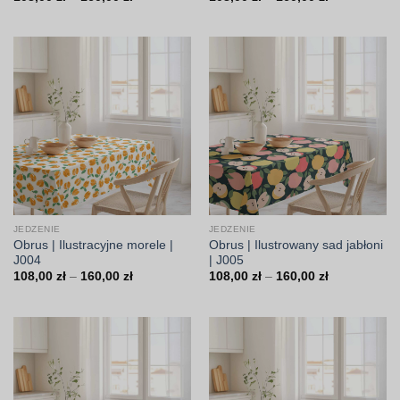
cen:
cen:
od
od
108,00 zł
108,00 zł
do
do
160,00 zł
160,00 zł
JEDZENIE
JEDZENIE
Obrus | Ilustracyjne morele |
Obrus | Ilustrowany sad jabłoni
J004
| J005
Zakres
Zakres
108,00
zł
–
160,00
zł
108,00
zł
–
160,00
zł
cen:
cen:
od
od
108,00 zł
108,00 zł
do
do
160,00 zł
160,00 zł