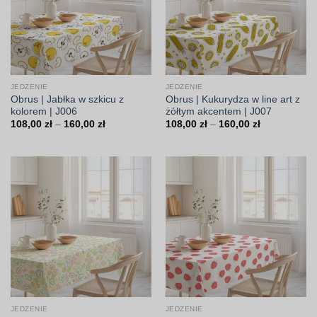
JEDZENIE
JEDZENIE
Obrus | Jabłka w szkicu z
Obrus | Kukurydza w line art z
kolorem | J006
żółtym akcentem | J007
Zakres
Zakres
108,00
zł
–
160,00
zł
108,00
zł
–
160,00
zł
cen:
cen:
od
od
108,00 zł
108,00 zł
do
do
160,00 zł
160,00 zł
JEDZENIE
JEDZENIE