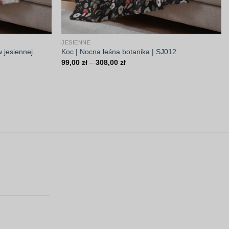
JESIENNE
w jesiennej
Koc | Nocna leśna botanika | SJ012
Zakres
99,00
zł
–
308,00
zł
cen:
od
99,00 zł
do
308,00 zł