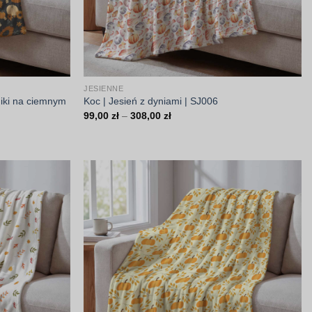
JESIENNE
niki na ciemnym
Koc | Jesień z dyniami | SJ006
Zakres
99,00
zł
–
308,00
zł
cen:
od
99,00 zł
do
308,00 zł