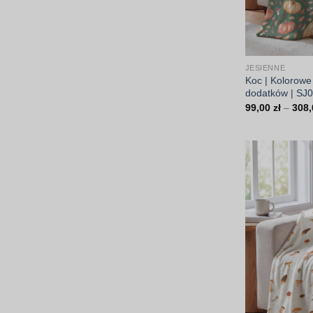
JESIENNE
Koc | Kolorowe
dodatków | SJ
99,00
zł
–
308