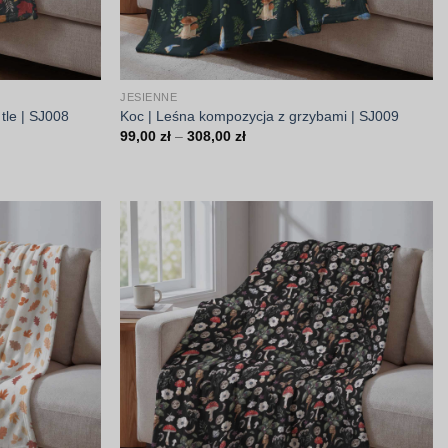
JESIENNE
tle | SJ008
Koc | Leśna kompozycja z grzybami | SJ009
Zakres
99,00
zł
–
308,00
zł
cen:
od
99,00 zł
do
308,00 zł