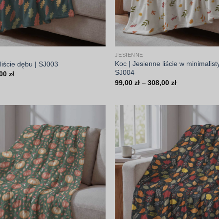
JESIENNE
Koc | Jesienne liście w minimalist
liście dębu | SJ003
SJ004
Zakres
,00
zł
cen:
Zakres
99,00
zł
–
308,00
zł
od
cen:
99,00 zł
od
do
99,00 zł
308,00 zł
do
308,00 zł