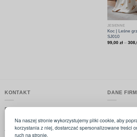
JESIENNE
Koc | Leśne grz
SJ010
99,00
zł
–
308
KONTAKT
DANE FIR
Biuro obsługi:
DrukarniaTka
pon.–pt. 9:00–15:30
Comeris Jace
Na naszej stronie wykorzystujemy pliki cookie, aby popr
ul. Sikorskie
korzystania z niej, dostarczać spersonalizowane treści 
Telefon
: 573 420 160
42-300 Mysz
ruch na stronie.