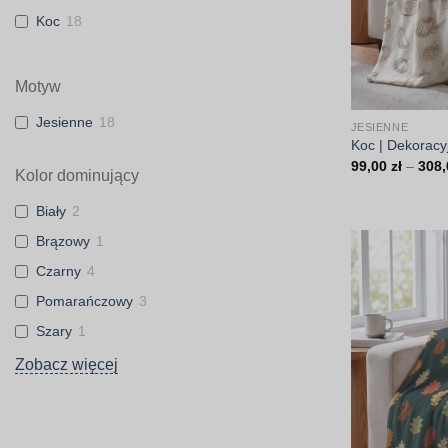
Koc
18
Motyw
Jesienne
18
JESIENNE
Koc | Dekoracyj
99,00
zł
–
308
Kolor dominujący
Biały
2
Brązowy
1
Czarny
4
Pomarańczowy
3
Szary
1
Zobacz więcej