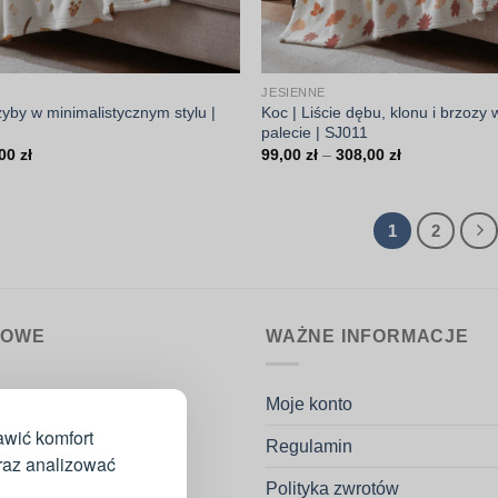
JESIENNE
yby w minimalistycznym stylu |
Koc | Liście dębu, klonu i brzozy 
palecie | SJ011
Zakres
Zakres
,00
zł
99,00
zł
–
308,00
zł
cen:
cen:
od
od
99,00 zł
99,00 zł
do
do
1
2
308,00 zł
308,00 zł
MOWE
WAŻNE INFORMACJE
nin.pl
Moje konto
k Potaczała
awić komfort
Regulamin
go 53H
oraz analizować
ków
Polityka zwrotów