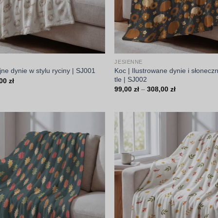
JESIENNE
Koc | Ilustrowane dynie i słonecz
ne dynie w stylu ryciny | SJ001
tle | SJ002
Zakres
,00
zł
cen:
Zakres
99,00
zł
–
308,00
zł
od
cen:
99,00 zł
od
do
99,00 zł
308,00 zł
do
308,00 zł