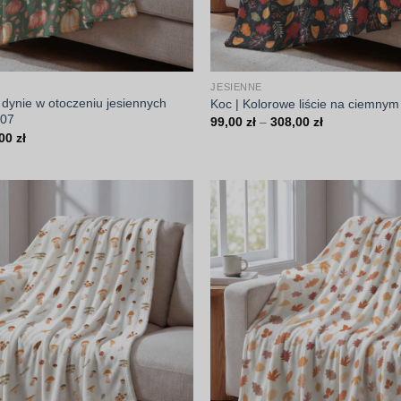
JESIENNE
 dynie w otoczeniu jesiennych
Koc | Kolorowe liście na ciemnym 
007
Zakres
99,00
zł
–
308,00
zł
cen:
Zakres
,00
zł
od
cen:
99,00 zł
od
do
99,00 zł
308,00 zł
do
308,00 zł